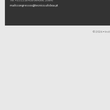
Tel: +351 218 418 069(ext. 2069)
mailccongressos@tecnico.ulisboa.pt
© 2026 •
Ins