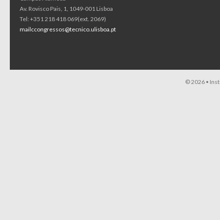
Av. Rovisco Pais, 1, 1049-001 Lisboa
Tel: +351 218 418 069(ext. 2069)
mailccongressos@tecnico.ulisboa.pt
© 2026 •
Ins